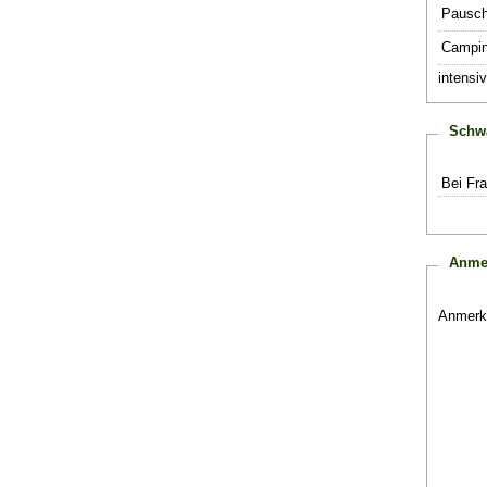
Pauscha
Campin
intensi
Schw
Bei Fr
Anme
Anmerk