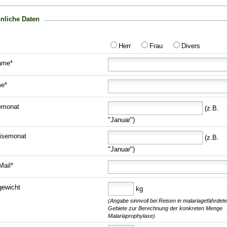
nliche Daten
Herr
Frau
Divers
ame*
e*
emonat
(z.B.
"Januar")
isemonat
(z.B.
"Januar")
Mail*
gewicht
kg
(Angabe sinnvoll bei Reisen in malariagefährdet
Gebiete zur Berechnung der konkreten Menge
Malariaprophylaxe)