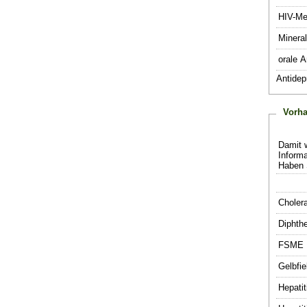
HIV-Me
Mineral
orale A
Antidep
Vorh
Damit 
Informa
Haben 
Choler
Diphthe
FSME
Gelbfie
Hepatit