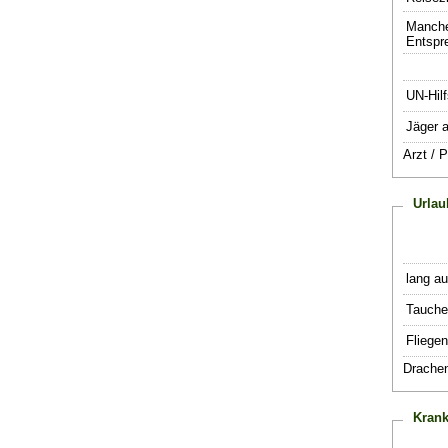
Manche
Entspr
UN-Hilf
Jäger a
Arzt / 
Urlau
lang a
Tauche
Fliegen
Drachen
Krank