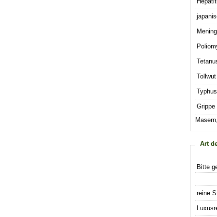
Hepatit
japanis
Mening
Poliomy
Tetanu
Tollwut
Typhus 
Grippe
Masern
Art d
Bitte g
reine S
Luxusr