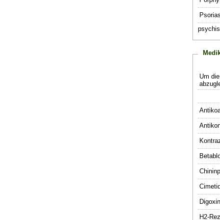
Psorias
psychi
Medi
Um die
abzugle
Antikoa
Antikon
Kontraz
Betabl
Chininp
Cimeti
Digoxi
H2-Rez