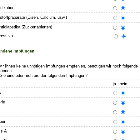
dikation
stoffpräparate (Eisen, Calcium, usw.)
ntidiabetika (Zuckertabletten)
ressiva
andene Impfungen
wir Ihnen keine unnötigen Impfungen empfehlen, benötigen wir noch folgende
tionen:
Sie eine oder mehrere der folgenden Impfungen?
ja nein
a
rie
ber
is A