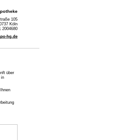
Apotheke
traße 105
0737 Köln
1 2004680
apo-hg.de
nft über
 in
 Ihnen
rbeitung