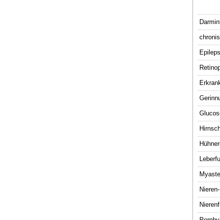
Darmin
chroni
Epileps
Retino
Erkran
Gerinn
Glucos
Hirnsc
Hühnere
Leberf
Myaste
Nieren
Nieren
Porphy