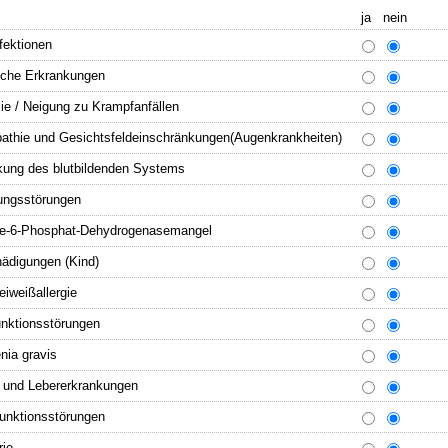
ja nein
fektionen
sche Erkrankungen
ie / Neigung zu Krampfanfällen
pathie und Gesichtsfeldeinschränkungen(Augenkrankheiten)
kung des blutbildenden Systems
ungsstörungen
e-6-Phosphat-Dehydrogenasemangel
hädigungen (Kind)
iweißallergie
unktionsstörungen
nia gravis
- und Lebererkrankungen
funktionsstörungen
rie