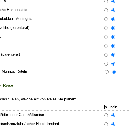
is B
che Enzephalitis
okokken-Meningitis
elitis (parenteral)
s
(parenteral)
, Mumps, Röteln
er Reise
eben Sie an, welche Art von Reise Sie planen:
ja nein
tädte- oder Geschäftsreise
eise/Kreuzfahrt/hoher Hotelstandard